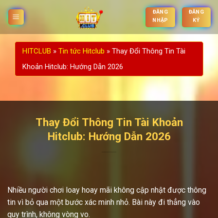
Bỏ
ĐĂNG
ĐĂNG
qua
NHẬP
KÝ
nội
dung
HITCLUB
»
Tin tức Hitclub
»
Thay Đổi Thông Tin Tài
Khoản Hitclub: Hướng Dẫn 2026
Thay Đổi Thông Tin Tài Khoản
Hitclub: Hướng Dẫn 2026
Nhiều người chơi loay hoay mãi không cập nhật được thông
tin vì bỏ qua một bước xác minh nhỏ. Bài này đi thẳng vào
quy trình, không vòng vo.