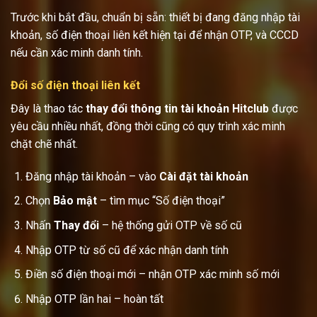
Trước khi bắt đầu, chuẩn bị sẵn: thiết bị đang đăng nhập tài
khoản, số điện thoại liên kết hiện tại để nhận OTP, và CCCD
nếu cần xác minh danh tính.
Đổi số điện thoại liên kết
Đây là thao tác
thay đổi thông tin tài khoản Hitclub
được
yêu cầu nhiều nhất, đồng thời cũng có quy trình xác minh
chặt chẽ nhất.
Đăng nhập tài khoản – vào
Cài đặt tài khoản
Chọn
Bảo mật
– tìm mục “Số điện thoại”
Nhấn
Thay đổi
– hệ thống gửi OTP về số cũ
Nhập OTP từ số cũ để xác nhận danh tính
Điền số điện thoại mới – nhận OTP xác minh số mới
Nhập OTP lần hai – hoàn tất