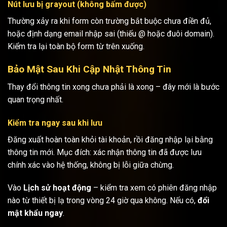
Nút lưu bị grayout (không bấm được)
Thường xảy ra khi form còn trường bắt buộc chưa điền đủ,
hoặc định dạng email nhập sai (thiếu @ hoặc đuôi domain).
Kiểm tra lại toàn bộ form từ trên xuống.
Bảo Mật Sau Khi Cập Nhật Thông Tin
Thay đổi thông tin xong chưa phải là xong – đây mới là bước
quan trọng nhất.
Kiểm tra ngay sau khi lưu
Đăng xuất hoàn toàn khỏi tài khoản, rồi đăng nhập lại bằng
thông tin mới. Mục đích: xác nhận thông tin đã được lưu
chính xác vào hệ thống, không bị lỗi giữa chừng.
Vào
Lịch sử hoạt động
– kiểm tra xem có phiên đăng nhập
nào từ thiết bị lạ trong vòng 24 giờ qua không. Nếu có,
đổi
mật khẩu ngay
.