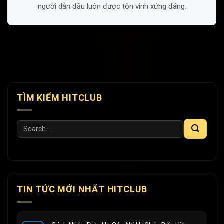
người dẫn đầu luôn được tôn vinh xứng đáng.
TÌM KIẾM HITCLUB
TIN TỨC MỚI NHẤT HITCLUB