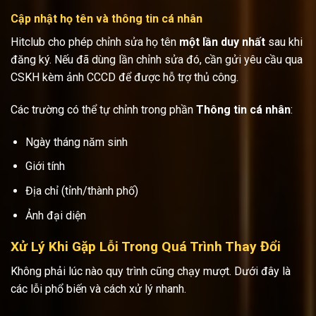
Cập nhật họ tên và thông tin cá nhân
Hitclub cho phép chỉnh sửa họ tên
một lần duy nhất
sau khi
đăng ký. Nếu đã dùng lần chỉnh sửa đó, cần gửi yêu cầu qua
CSKH kèm ảnh CCCD để được hỗ trợ thủ công.
Các trường có thể tự chỉnh trong phần
Thông tin cá nhân
:
Ngày tháng năm sinh
Giới tính
Địa chỉ (tỉnh/thành phố)
Ảnh đại diện
Xử Lý Khi Gặp Lỗi Trong Quá Trình Thay Đổi
Không phải lúc nào quy trình cũng chạy mượt. Dưới đây là
các lỗi phổ biến và cách xử lý nhanh.