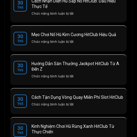
Cách Nhận Diện Hũ Sắp Nổ HitClub: Dấu Hiệu
30
Thực Tế
Th5
Chức năng bình luận bị tắt
ở
Cách
Nhận
Diện
Mẹo Chơi Nổ Hũ Kim Cương HitClub Hiệu Quả
Hũ
30
Sắp
Th5
Chức năng bình luận bị tắt
ở
Nổ
Mẹo
HitClub:
Chơi
Dấu
Nổ
Hiệu
Hũ
Hướng Dẫn Săn Thưởng Jackpot HitClub Từ A
30
Thực
Kim
Đến Z
Th5
Tế
Cương
Chức năng bình luận bị tắt
ở
HitClub
Hướng
Hiệu
Dẫn
Quả
Săn
Cách Tận Dụng Vòng Quay Miễn Phí Slot HitClub
Thưởng
30
Jackpot
Th5
Chức năng bình luận bị tắt
ở
HitClub
Cách
Từ
Tận
A
Dụng
Đến
Vòng
Kinh Nghiệm Chơi Hũ Rừng Xanh HitClub Từ
30
Z
Quay
Thực Chiến
Th5
Miễn