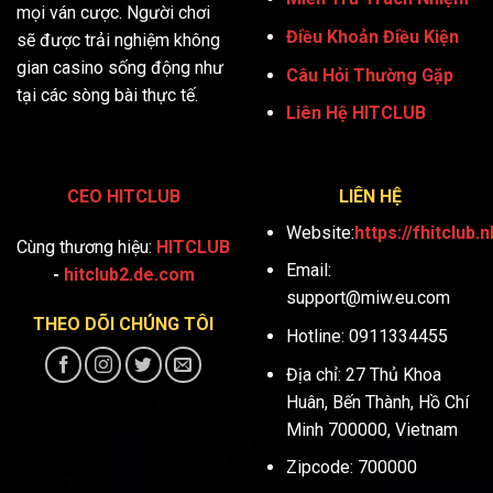
mọi ván cược. Người chơi
Điều Khoản Điều Kiện
sẽ được trải nghiệm không
gian casino sống động như
Câu Hỏi Thường Gặp
tại các sòng bài thực tế.
Liên Hệ HITCLUB
CEO HITCLUB
LIÊN HỆ
Website:
https://fhitclub.n
Cùng thương hiệu:
HITCLUB
Email:
-
hitclub2.de.com
support@miw.eu.com
THEO DÕI CHÚNG TÔI
Hotline:
0911334455
Địa chỉ:
27 Thủ Khoa
Huân, Bến Thành, Hồ Chí
Minh 700000, Vietnam
Zipcode: 700000