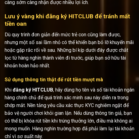
càng sớm càng nhận được nhiều lợi ích.
Lưu ý vàng khi đăng ký HITCLUB để tránh mất
tiền oan
Dù quy trình đơn giản đến mức trẻ con cũng làm được,
nhưng một số sai lầm nhỏ có thể khiến bạn bỏ lỡ khuyến mãi
hoặc gặp rắc rối về sau. Những bí kíp dưới đây được chắt
lọc từ hàng nghìn thành viên đi trước, giúp bạn sở hữu tài
khoản hoàn hảo nhất.
Sử dụng thông tin thật để rút tiền mượt mà
Khi
đăng ký HITCLUB
, hãy dùng họ tên và số tài khoản ngân
hàng chính chủ để quá trình xác minh sau này diễn ra trong
chớp mắt. Nền tảng yêu cầu xác thực KYC nghiêm ngặt để
bảo vệ người chơi khỏi gian lận. Nếu dùng thông tin giả, bạn
có thể bị khóa rút tiền khi trúng thưởng lớn, điều mà không ai
mong muốn. Hàng nghìn trường hợp đã phải làm lại tài khoản
chỉ vì sơ suất này.