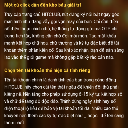
Một cú click dẫn đến kho báu giải trí
Truy cập trang chủ HITCLUB, nút đăng ký nổi bật ngay góc
màn hình như đang vẫy gọi vận may của bạn. Chỉ cần điền
số điện thoại chính chủ, hệ thống tự động gửi mã OTP chỉ
trong tích tắc, không cần chờ đợi mỏi mòn. Tạo mật khẩu
mạnh kết hợp chữ hoa, chữ thường và ký tự đặc biệt để tài
khoản thêm phần kiên cố. Sau khi xác nhận, bạn đã sẵn sàng
lao vào thế giới game mà không gặp bất kỳ rào cản nào.
Chọn tên tài khoản thể hiện cá tính riêng
Tên tài khoản chính là danh tính của bạn trong cộng đồng
HITCLUB, hãy chọn cái tên thật ngầu để khiến đối thủ phải
kiêng nể. Nền tảng cho phép sử dụng 6-15 ký tự, kết hợp số
và chữ để tăng độ độc đáo. Tránh dùng ngày sinh hay số
điện thoại lộ liễu để bảo vệ tài khoản tối đa. Nhiều cao thủ
khuyên nên thêm các ký tự đặc biệt như _ hoặc . để tên càng
thêm chất.