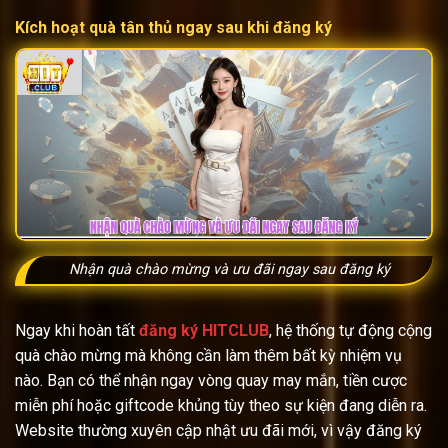
Kích hoạt quà tân thủ ngay sau khi đăng ký
Nhận quà chào mừng và ưu đãi ngay sau đăng ký
Ngay khi hoàn tất
đăng ký HITCLUB
, hệ thống tự động cộng
quà chào mừng mà không cần làm thêm bất kỳ nhiệm vụ
nào. Bạn có thể nhận ngay vòng quay may mắn, tiền cược
miễn phí hoặc giftcode khủng tùy theo sự kiện đang diễn ra.
Website thường xuyên cập nhật ưu đãi mới, vì vậy đăng ký