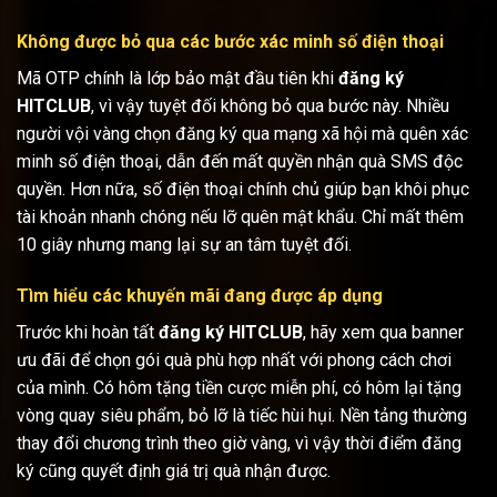
Không được bỏ qua các bước xác minh số điện thoại
Mã OTP chính là lớp bảo mật đầu tiên khi
đăng ký
HITCLUB
, vì vậy tuyệt đối không bỏ qua bước này. Nhiều
người vội vàng chọn đăng ký qua mạng xã hội mà quên xác
minh số điện thoại, dẫn đến mất quyền nhận quà SMS độc
quyền. Hơn nữa, số điện thoại chính chủ giúp bạn khôi phục
tài khoản nhanh chóng nếu lỡ quên mật khẩu. Chỉ mất thêm
10 giây nhưng mang lại sự an tâm tuyệt đối.
Tìm hiểu các khuyến mãi đang được áp dụng
Trước khi hoàn tất
đăng ký HITCLUB
, hãy xem qua banner
ưu đãi để chọn gói quà phù hợp nhất với phong cách chơi
của mình. Có hôm tặng tiền cược miễn phí, có hôm lại tặng
vòng quay siêu phẩm, bỏ lỡ là tiếc hùi hụi. Nền tảng thường
thay đổi chương trình theo giờ vàng, vì vậy thời điểm đăng
ký cũng quyết định giá trị quà nhận được.